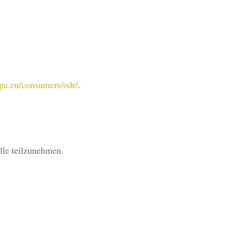
opa.eu/consumers/odr/
.
elle teilzunehmen.