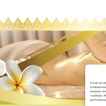
Um dir ein op
Geräteinforma
zustimmst, kö
verarbeiten. 
und Funktione